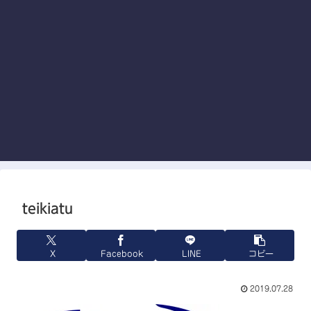
teikiatu
X
Facebook
LINE
コピー
2019.07.28