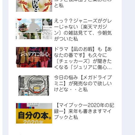
と私
えっ？？ジャニーズがグレ
ーじゃない〔楽天マガジ
ン〕の雑誌見てて、今朝気
がついた私
ドラマ【凪のお暇】も【あ
なたの番です】も久々に
〔チェッカーズ〕が聞きた
くなる「ジュリアに傷心」
な私
今日の悩み【メガドライブ
ミニ】が発売なので欲しい
けどな・・と私
【マイブックー2020年の記
録ー】来年も書きますマイ
ブックと私