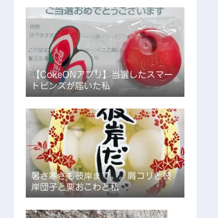
【CokeONアプリ】当選したスマー
トピンズが届いた私
暑さ寒さも彼岸まで。。肩コリと彼
岸団子と栗おこわと私