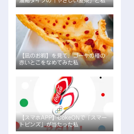
濃縮タイプの「やさしい麦茶」と私
【凪のお暇】を見て、ゴーヤの種の
赤いとこをなめてみた私
【スマホAPP】CokeONで「スマー
トピンズ」が当たった私