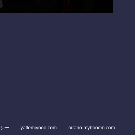
シー
yattemiyooo.com
oirano-mybooom.com