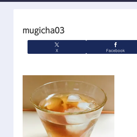
mugicha03
X
Facebook