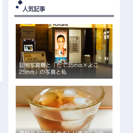
人気記事
証明写真機と「たて35mm×よこ
25mm」の写真と私