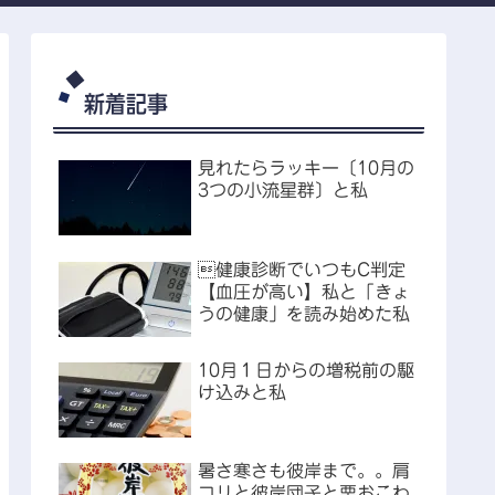
新着記事
見れたらラッキー〔10月の
3つの小流星群〕と私
健康診断でいつもC判定
【血圧が高い】私と「きょ
うの健康」を読み始めた私
10月１日からの増税前の駆
け込みと私
暑さ寒さも彼岸まで。。肩
コリと彼岸団子と栗おこわ