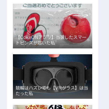
【CokeONアプリ】当選したスマー
トピンズが届いた私
競輪はハズレても【VRグラス】は当
たった私