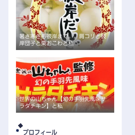
暑さ寒さも彼岸まで。。肩コリと彼
岸団子と栗おこわと私
世界の山ちゃん【幻の手羽先風味サ
ラダチキン】と私
プロフィール