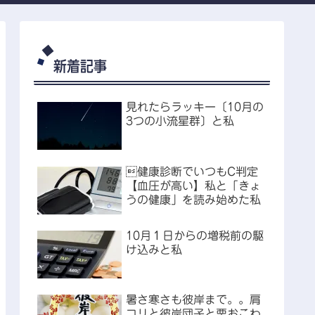
新着記事
見れたらラッキー〔10月の
3つの小流星群〕と私
健康診断でいつもC判定
【血圧が高い】私と「きょ
うの健康」を読み始めた私
10月１日からの増税前の駆
け込みと私
暑さ寒さも彼岸まで。。肩
コリと彼岸団子と栗おこわ