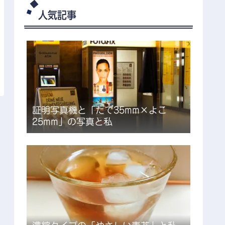
人気記事
証明写真機と「たて35mm×よこ
25mm」の写真と私