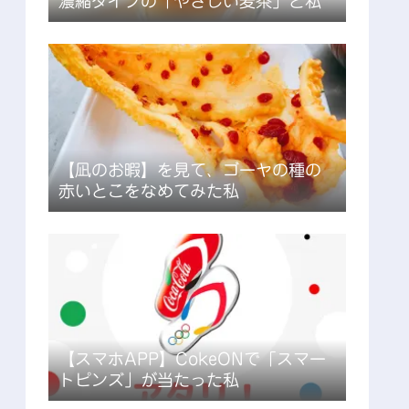
濃縮タイプの「やさしい麦茶」と私
【凪のお暇】を見て、ゴーヤの種の
赤いとこをなめてみた私
【スマホAPP】CokeONで「スマー
トピンズ」が当たった私