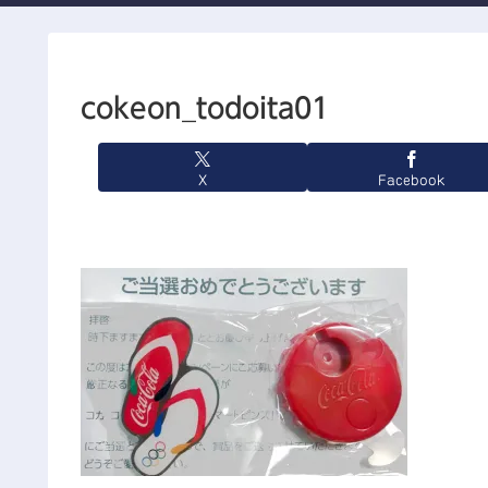
cokeon_todoita01
X
Facebook