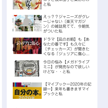
と私
えっ？？ジャニーズがグレ
ーじゃない〔楽天マガジ
ン〕の雑誌見てて、今朝気
がついた私
ドラマ【凪のお暇】も【あ
なたの番です】も久々に
〔チェッカーズ〕が聞きた
くなる「ジュリアに傷心」
な私
今日の悩み【メガドライブ
ミニ】が発売なので欲しい
けどな・・と私
【マイブックー2020年の記
録ー】来年も書きますマイ
ブックと私