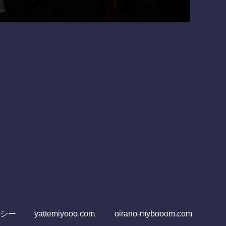
シー
yattemiyooo.com
oirano-mybooom.com