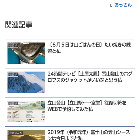
おっさん
関連記事
〔８月５日は山ごはんの日〕たい焼きの練
山登り
習と私
24時間テレビ【土屋太鳳】雪山登山のホグ
山登り
ロフスのジャケットがいいなと思う私
立山登山【立山駅←→室堂】往復切符を
山登り
WEBで予約してみた私
2019年（令和元年）富士山の登山シーズ
好きなこと
ンは今日までと私