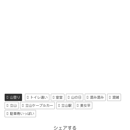
山登り
トイレ遠い
室堂
山の日
混み混み
混雑
立山
立山ケーブルカー
立山駅
美女平
駐車寿いっぱい
シェアする