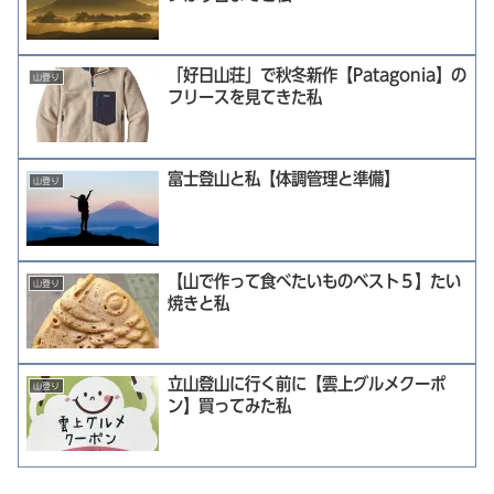
「好日山荘」で秋冬新作【Patagonia】の
山登り
フリースを見てきた私
富士登山と私【体調管理と準備】
山登り
【山で作って食べたいものベスト５】たい
山登り
焼きと私
立山登山に行く前に【雲上グルメクーポ
山登り
ン】買ってみた私