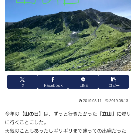
X
Facebook
LINE
コピー
2019.08.11
2019.08.13
今年の
【山の日】
は、ずっと行きたかった
「立山」
に登り
に行くことにした。
天気のこともあったしギリギリまで迷っての出発だった